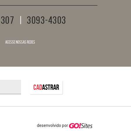
4307
|
3093-4303
acesse nossas redes
Cad
astrar
desenvolvido por