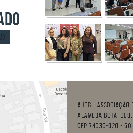
omo
AHEG - Associação d
Alameda Botafogo, 
CEP:74030-020 - Goi