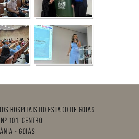
os Hospitais do Estado de Goiás
nº 101, Centro
ânia - Goiás